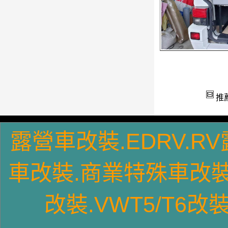
T4GPVR6車型-2
推
露營車改裝.EDRV.R
車
改裝
.商業特殊車
改
VWT4~T6車系長軸高頂旗艦型5星級露
營車
改裝
.VWT5/T6
改