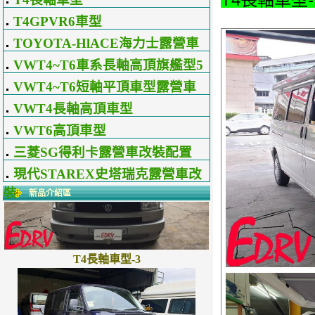
T4GPVR6車型
TOYOTA-HlACE海力士露營車
改裝配置
VWT4~T6車系長軸高頂旗艦型5
星級露營車
VWT4~T6短軸平頂車型露營車
配置式樣區
VWT4長軸高頂車型
VWT6高頂車型
三菱SG得利卡露營車改裝配置
現代STAREX史塔瑞克露營車改
裝
新品介紹區
T4長軸車型-3