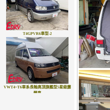
T4GPVR6車型-2
VWT4~T6車系長軸高頂旗艦型5星級露
營車