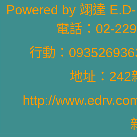
Pow
ered by 翊達
電話：02-22
T4GPVR6車型-1
行動：09352693
地址：24
http://www.edrv.co
T4長軸車型-3