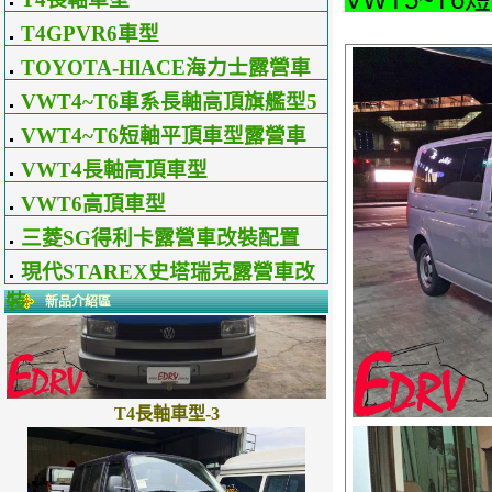
T4GPVR6車型
TOYOTA-HlACE海力士露營車
改裝配置
VWT4~T6車系長軸高頂旗艦型5
星級露營車
VWT4~T6短軸平頂車型露營車
配置式樣區
VWT4長軸高頂車型
VWT6高頂車型
三菱SG得利卡露營車改裝配置
現代STAREX史塔瑞克露營車改
裝
新品介紹區
T4長軸車型-3