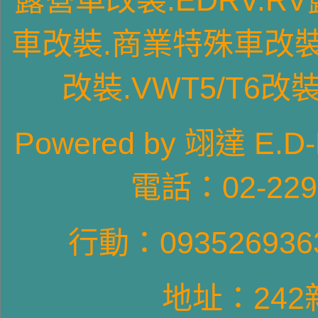
露營車改裝.EDRV.R
車
改裝
.商業特殊車
改
改裝
.VWT5/T6
改
T4GPVR6車型-2
Pow
ered by 翊達
電話：02-22
行動：09352693
VWT4~T6車系長軸高頂旗艦型5星級露
營車
地址：24