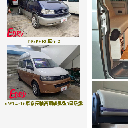
T4GPVR6車型-2
VWT4~T6車系長軸高頂旗艦型5星級露
營車