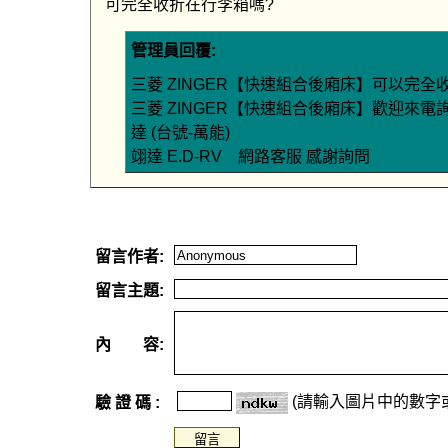
可完全收折在行李箱嗎?
管理員回覆:
三菱 ZINGER【快速組合後廂床】可以完全
三菱 ZINGER【快速組合後廂床】歡迎來電詢價。 
達 (台號-萬能)
翊達 E.D-RV 網路客服 感謝詢問
留言作者:
留言主題:
內 容:
(請輸入圖片中的數字
驗 證 碼 :