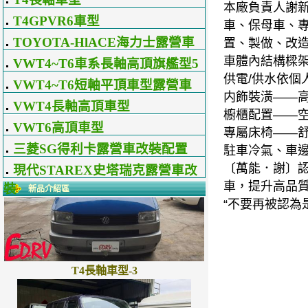
本廠負責人謝
T4GPVR6車型
車、保母車、
TOYOTA-HlACE海力士露營車
置、製做、改
改裝配置
車體內結構樑
VWT4~T6車系長軸高頂旗艦型5
供電/供水依個
星級露營車
VWT4~T6短軸平頂車型露營車
内飾裝潢——
配置式樣區
VWT4長軸高頂車型
櫥櫃配置——
VWT6高頂車型
專屬床椅——
三菱SG得利卡露營車改裝配置
駐車冷氣、車
〔萬能．謝〕
現代STAREX史塔瑞克露營車改
車，提升高品質
裝
新品介紹區
“不要再被認為
T4長軸車型-3