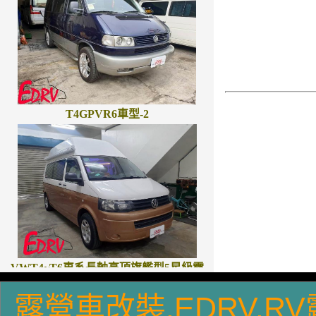
T4GPVR6車型-2
VWT4~T6車系長軸高頂旗艦型5星級露
營車
露營車改裝.EDRV.R