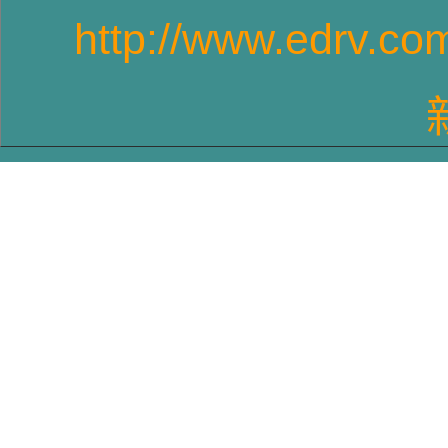
http://www.edrv.co
T4GPVR6車型-2
VWT4~T6車系長軸高頂旗艦型5星級露
營車